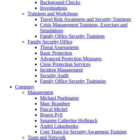
Background Checks
Investigations
Trainings and Workshops
Travel Risk Awareness and Security Trainings
Crisis Management Trainings, Exercises and
Simulations
Family Office Security Trainings
Family Security Office
Threat Assessments
Basic Protection
Advanced Protection Measures
Close Protection Services
Incident Management
Security Audit
Family Office Security Traininigs
Company
Management
Michael Puelmanns
Marc Brandner
Pascal Michel
Bjoern Pyll
Susanne Catherine Hollmach
Andrii Lukashenko
Core Team for Security Awareness Training
Team and Network