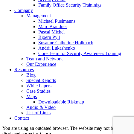
Family Office Security Traininigs
Company
Management
Michael Puelmanns
Marc Brandner
Pascal Michel
Bjoern Pyll
Susanne Catherine Hollmach
Andrii Lukashenko
Core Team for Security Awareness Training
Team and Network
Our Experience
Resources
Blog
Special Reports
White Papers
Case Studies
Maps
Downloadable Riskmap
Audio & Video
List of Links
Contact
You are using an outdated browser. The website may not be
displayed correctly.
Close