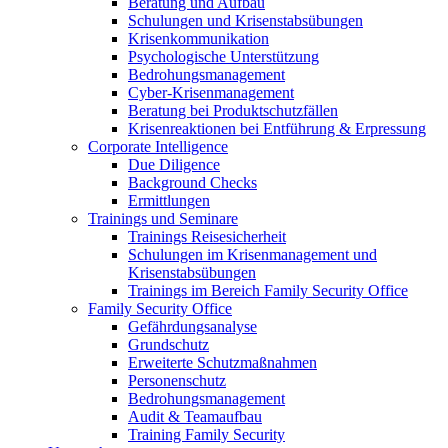
Cyber-Krisenmanagement
Beratung bei Produktschutzfällen
Krisenreaktionen bei Entführung & Erpressung
Corporate Intelligence
Due Diligence
Background Checks
Ermittlungen
Trainings und Seminare
Trainings Reisesicherheit
Schulungen im Krisenmanagement und
Krisenstabsübungen
Trainings im Bereich Family Security Office
Family Security Office
Gefährdungsanalyse
Grundschutz
Erweiterte Schutzmaßnahmen
Personenschutz
Bedrohungsmanagement
Audit & Teamaufbau
Training Family Security
Unternehmen
Management
Professor Maximilian A. Werkmüller
Kernteam für Auslandstrainings
Michael Pülmanns