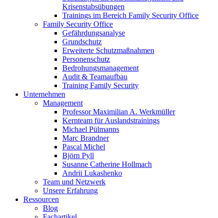
Krisenstabsübungen
Trainings im Bereich Family Security Office
Family Security Office
Gefährdungsanalyse
Grundschutz
Erweiterte Schutzmaßnahmen
Personenschutz
Bedrohungsmanagement
Audit & Teamaufbau
Training Family Security
Unternehmen
Management
Professor Maximilian A. Werkmüller
Kernteam für Auslandstrainings
Michael Pülmanns
Marc Brandner
Pascal Michel
Björn Pyll
Susanne Catherine Hollmach
Andrii Lukashenko
Team und Netzwerk
Unsere Erfahrung
Ressourcen
Blog
Fachartikel