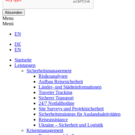
Menü
EN
DE
EN
Startseite
Leistungen
Sicherheitsmanagement
Risikoanalysen
Aufbau Reisesicherheit
Länder- und Städteinformationen
Traveler Tracking
Sicherer Transport
24/7 Notfallhotline
Site Surveys und Projektsicherheit
Sicherheitstrainings für Auslandsaktivitäten
Reiseassistance
Ukraine – Sicherheit und Logistik
Krisenmanagement
Beratung und Aufbau
Schulungen und Krisenstabsübungen
Krisenkommunikation
Psychologische Unterstützung
Bedrohungsmanagement